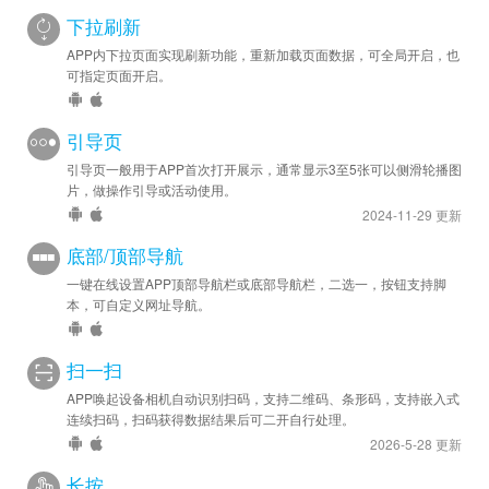
重载数据；

下拉刷新
支持设置标题栏右侧按钮【更多】显示或关闭，点击设置更多下拉菜
APP内下拉页面实现刷新功能，重新加载页面数据，可全局开启，也
单，自定义文字导航和链接；

可指定页面开启。
支持设置手机状态栏(电池/信号栏)背景颜色，自定义；

支持设置手机状态栏(电池/信号栏)文字或图标颜色，支持白色或黑
引导页
色；

支持设置原生标题栏背景颜色，自定义；

引导页一般用于APP首次打开展示，通常显示3至5张可以侧滑轮播图
片，做操作引导或活动使用。
支持设置原生标题栏文字或图标颜色，自定义；

2024-11-29 更新
开发：

底部/顶部导航
提供jsBridge.uiNavigation开发方案，通过页面JS调用来实现自
一键在线设置APP顶部导航栏或底部导航栏，二选一，按钮支持脚
定义；

本，可自定义网址导航。
提供xapp-navigation链控方案，通过URL添加后缀来实现自定义；
扫一扫
APP唤起设备相机自动识别扫码，支持二维码、条形码，支持嵌入式
连续扫码，扫码获得数据结果后可二开自行处理。
2026-5-28 更新
长按