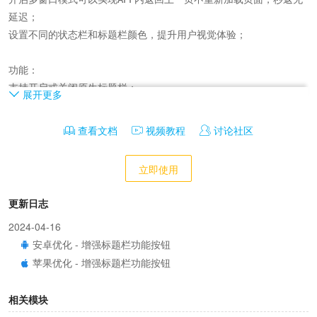
延迟；

设置不同的状态栏和标题栏颜色，提升用户视觉体验；

功能：

支持开启或关闭原生标题栏；

展开更多
支持APP设置单窗口或多窗口模式；

支持自定义上传标题栏左侧图标，可上传产品LOGO，PNG格式，限高
查看文档
视频教程
讨论社区
88PX；

支持自定义标题栏中间显示文字，可自定义，默认显示APP名字；

立即使用
支持设置标题栏左侧按钮【后退】显示或关闭；

支持设置标题栏左侧按钮【扫一扫】显示或关闭，点击启用手机相机
更新日志
扫码；

2024-04-16
支持设置标题栏右侧按钮【主页】显示或关闭，任意页面点击返回
安卓优化 - 增强标题栏功能按钮
APP首页；

苹果优化 - 增强标题栏功能按钮
支持设置标题栏右侧按钮【分享】显示或关闭，点击分享APP页面到
微信QQ微博等社交应用；

相关模块
支持设置标题栏右侧按钮【刷新】显示或关闭，点击刷新当前页面，