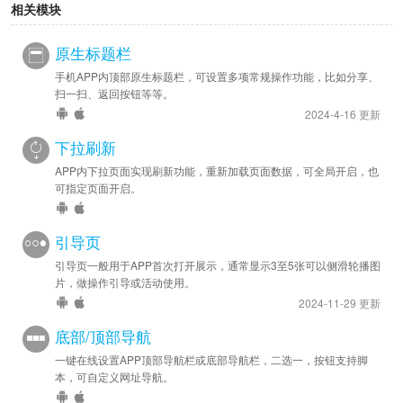
定为新窗口，如 <a
target="_blank"
href="http://..."
相关模块
2022-07-18
原生标题栏
安卓修复 - 已修复可能错误的跳转系统浏览器打开用户协议或
手机APP内顶部原生标题栏，可设置多项常规操作功能，比如分享、
隐私链接的问题。
扫一扫、返回按钮等等。
安卓优化 - 优先加载用户协议或隐私链接内容，如果链接打开
2024-4-16 更新
失败则显示编辑框内容。
下拉刷新
2022-06-23
APP内下拉页面实现刷新功能，重新加载页面数据，可全局开启，也
安卓新增 - 已支持填写协议与隐私链接，以实现APP内跟线上的
可指定页面开启。
协议、隐私内容保持一致。
苹果新增 - 已支持填写协议与隐私链接，以实现APP内跟线上的
引导页
协议、隐私内容保持一致。
引导页一般用于APP首次打开展示，通常显示3至5张可以侧滑轮播图
片，做操作引导或活动使用。
2021-12-23
2024-11-29 更新
安卓新增 - 安卓版App自带协议弹框 “不同意” 时的退出选项，
底部/顶部导航
默认退出App，不同意时如需继续运行应用，请取消勾选退出选
一键在线设置APP顶部导航栏或底部导航栏，二选一，按钮支持脚
项。
本，可自定义网址导航。
2021-12-22