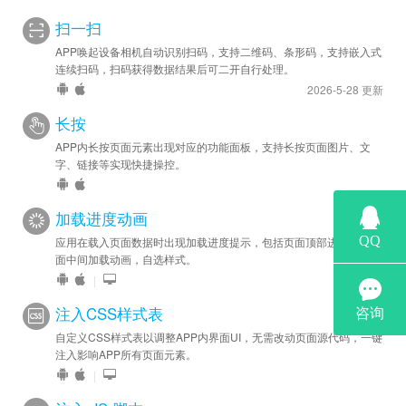
安卓优化 - 安卓版变更：点击App自带协议弹框的 “不同意” 按
扫一扫
钮不再自动退出应用，“不同意” 会导致部分插件模块不能初始化而
APP唤起设备相机自动识别扫码，支持二维码、条形码，支持嵌入式
无法正常工作。请在适当的时候调用 js 接口检查用户是否已同意
连续扫码，扫码获得数据结果后可二开自行处理。
协议，再使用相应的插件功能。
2026-5-28 更新
长按
2021-12-10
安卓新增 - 安卓版已提供 agreed 接口，通知 App 用户是否已
APP内长按页面元素出现对应的功能面板，支持长按页面图片、文
字、链接等实现快捷操控。
同意隐私协议，借用本接口可实现自定义协议UI，
请参见文档
。
加载进度动画
应用在载入页面数据时出现加载进度提示，包括页面顶部进度条、页
面中间加载动画，自选样式。
|
注入CSS样式表
自定义CSS样式表以调整APP内界面UI，无需改动页面源代码，一键
注入影响APP所有页面元素。
|