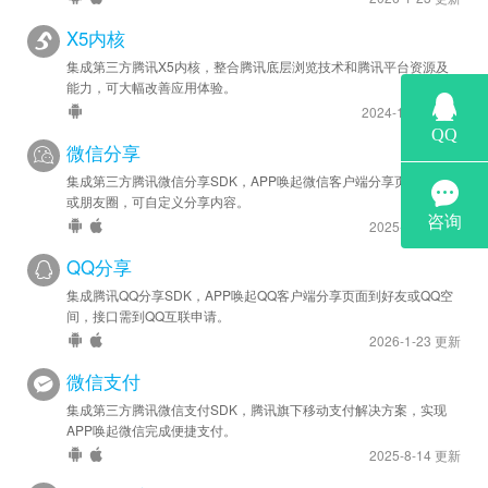
安卓优化 - SDK 升级至 v6.7.9
X5内核
苹果新增 - 在APP内拉起微信客服接口
集成第三方腾讯X5内核，整合腾讯底层浏览技术和腾讯平台资源及
jsBridge.wxOpenCustomerServiceChat
能力，可大幅改善应用体验。
苹果优化 - SDK 升级至 v1.9.2
2024-12-30 更新
微信分享
集成第三方腾讯微信分享SDK，APP唤起微信客户端分享页面到好友
或朋友圈，可自定义分享内容。
2025-8-14 更新
QQ分享
集成腾讯QQ分享SDK，APP唤起QQ客户端分享页面到好友或QQ空
间，接口需到QQ互联申请。
2026-1-23 更新
微信支付
集成第三方腾讯微信支付SDK，腾讯旗下移动支付解决方案，实现
APP唤起微信完成便捷支付。
2025-8-14 更新